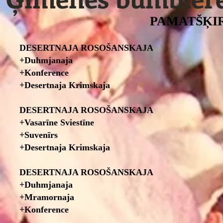
​
PAMATŠĶIRNE
DESERTNAJA ROSOŠANSKAJA​
+Duhmjanaja
+Konference
+Desertnaja Krimskaja
DESERTNAJA ROSOŠANSKAJA​
+Vasarīne Sviestīne
+Suvenīrs
+Desertnaja Krimskaja
DESERTNAJA ROSOŠANSKAJA
+Duhmjanaja
+Mramornaja
+Konference