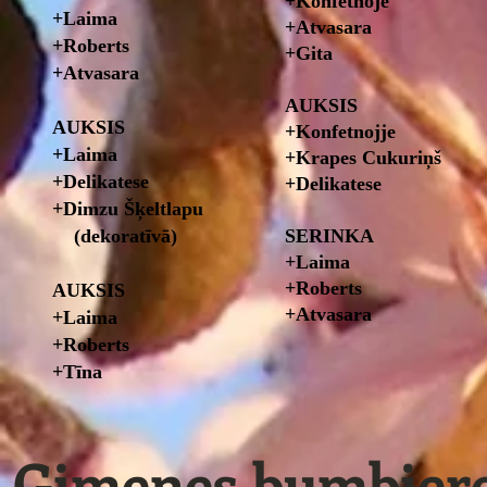
+Konfetnoje
+Laima
+Atvasara
+Roberts
+Gita
+Atvasara
AUKSIS
AUKSIS​
+Konfetnojje
+Laima
+Krapes Cukuriņš
+Delikatese
+Delikatese
+Dimzu Šķeltlapu
(dekoratīvā)
SERINKA
+Laima
+Roberts
AUKSIS
+Atvasara
+Laima
+Roberts
+Tīna
Ģimenes bumbier