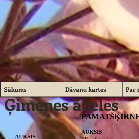
Sākums
Dāvanu kartes
Par
Ģimenes ābeles
PAMATŠĶIRNE +
AUKSIS
​AUKSIS