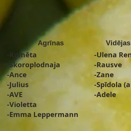
Agrīnas
Vidējas
-Komēta
-Ulena Re
-Skoroplodnaja
-Rausve
-Ance
-Zane
-Julius
-Spīdola (
-AVE
-Adele
-Violetta
-Emma Leppermann