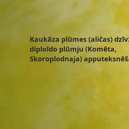
Kaukāza plūmes (aličas) dzī
diploīdo plūmju (Komēta,
Skoroplodnaja) apputeksnēš