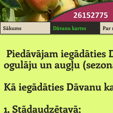
Sākums
Dāvanu kartes
Par
Piedāvājam iegādāties 
ogulāju un augļu (sezona
Kā iegādāties Dāvanu ka
1. Stādaudzētavā;